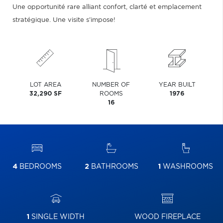
Une opportunité rare alliant confort, clarté et emplacement
stratégique. Une visite s'impose!
LOT AREA
NUMBER OF
YEAR BUILT
32,290 SF
ROOMS
1976
16
4
BEDROOMS
2
BATHROOMS
1
WASHROOMS
1
SINGLE WIDTH
WOOD FIREPLACE