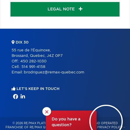
LEGAL NOTE
DIX 30
55 rue de l'Équinoxe,
Brossard, Quebec, J4Z 0P7
Off.:
450 282-1030
Cell.:
514 991-4158
Email:
brodriguez@remax-quebec.com
LET'S KEEP IN TOUCH
×
Do you have a
© 2026 RE/MAX PLATINE – INDEPENDENTLY OWNED AND OPERATED
question?
FRANCHISE OF RE/MAX QUÉBEC – ALL RIGHTS RESERVED -
PRIVACY POLICY
-