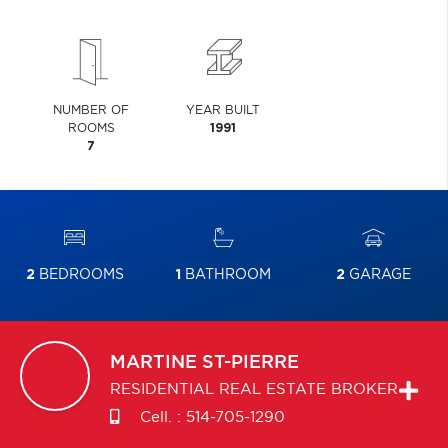
NUMBER OF
YEAR BUILT
ROOMS
1991
7
2
BEDROOMS
1
BATHROOM
2
GARAGE
MARTINE
ST-PIERRE
RESIDENTIAL REAL ESTATE BROKER
Cell. :
514-705-1290