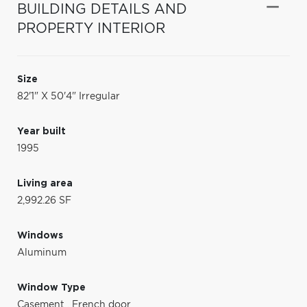
BUILDING DETAILS AND
PROPERTY INTERIOR
Size
82'1" X 50'4" Irregular
Year built
1995
Living area
2,992.26 SF
Windows
Aluminum
Window Type
Casement
,
French door