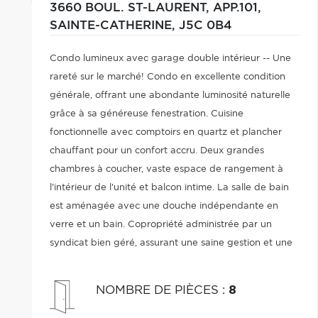
3660 BOUL. ST-LAURENT, APP.101,
SAINTE-CATHERINE,
J5C 0B4
Condo lumineux avec garage double intérieur -- Une
rareté sur le marché! Condo en excellente condition
générale, offrant une abondante luminosité naturelle
grâce à sa généreuse fenestration. Cuisine
fonctionnelle avec comptoirs en quartz et plancher
chauffant pour un confort accru. Deux grandes
chambres à coucher, vaste espace de rangement à
l'intérieur de l'unité et balcon intime. La salle de bain
est aménagée avec une douche indépendante en
verre et un bain. Copropriété administrée par un
syndicat bien géré, assurant une saine gestion et une
tranquillité d'esprit. Près des commerces, écoles,
garderie, restaurants, récréoparc, REM et plus.
NOMBRE DE PIÈCES
:
8