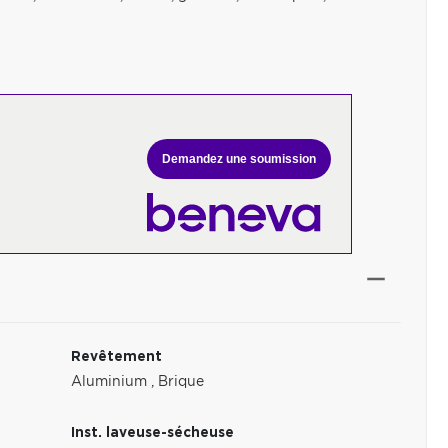
Demandez une soumission
Revêtement
Aluminium
,
Brique
Inst. laveuse-sécheuse