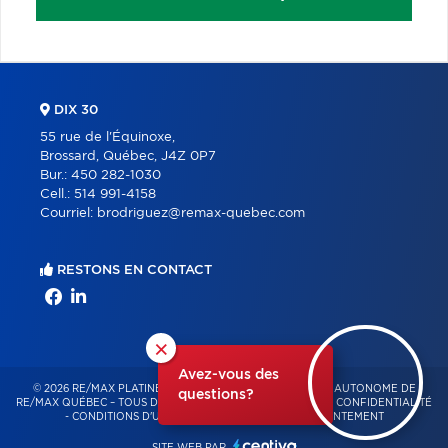
DIX 30
55 rue de l'Équinoxe,
Brossard, Québec, J4Z 0P7
Bur.:
450 282-1030
Cell.:
514 991-4158
Courriel:
brodriguez@remax-quebec.com
RESTONS EN CONTACT
×
Avez-vous des
© 2026 RE/MAX PLATINE – FRANCHISÉ INDÉPENDANT ET AUTONOME DE
questions?
RE/MAX QUÉBEC – TOUS DROITS RÉSERVÉS -
POLITIQUE DE CONFIDENTIALITÉ
-
CONDITIONS D'UTILISATION
-
GESTION DU CONSENTEMENT
SITE WEB PAR