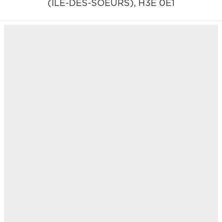
(ÎLE-DES-SOEURS),
H3E 0E1